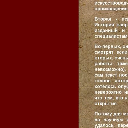
искусствове
произведения
Вторая - пе
История жанр
изданный и 
специалистам
Во-первых, он
смотрят если
вторых, очень
работы: тяже
невозможно),
сам текст но
голове авто
хотелось опу
невероятно и
что тем, кто 
открытия.
Потому для ме
на научную с
удалось пер