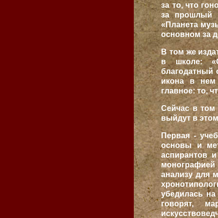
за то, что го
за прошлый г
«Планета музы
основном за 
В том же изд
в школе: «С
благодатный 
икона в нем 
главное: то, ч
Сейчас в том
выйдут в этом
Первая - уче
основы и мет
аспирантов и
монографией
анализу для 
хронотиполо
убедилась на 
говорят, м
искусствовед