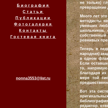
не только) г
Биография
превращение 
Статьи
Много лет это
Публикации
методисты не
Фотогалерея
умевших люби
школьников, 
Контакты
собственный 
Гостевая книга
ревнивых пре
Теперь в пед
народная) ака
в одном флак
Если оставши
то, напрямую
благодаря их 
мере той сис
nonna3553@list.ru
предшественн
Вот эта сист
оригинальн
библиографи
редактор, от