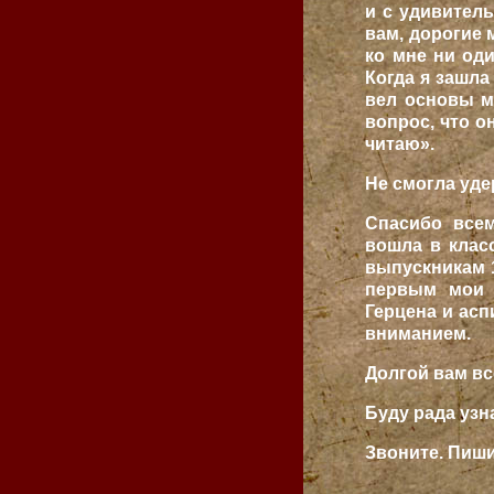
и с удивител
вам, дорогие 
ко мне ни оди
Когда я зашла
вел основы м
вопрос, что о
читаю».
Не смогла уде
Спасибо всем
вошла в клас
выпускникам 
первым мои с
Герцена и асп
вниманием.
Долгой вам вс
Буду рада узн
Звоните. Пиши