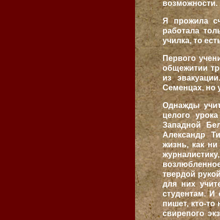
возможности. 
Я прожила сч
работала тол
училка, то ес
Первого учени
общежитии тр
из эвакуаци
Семенцах, но 
Однажды учит
целого урока
Западной Бел
Александр Т
жизнь, как н
журналистику
возлюбленное
твердой рукой
для них учит
студентам. И 
пишет, кто-то
свирепого эк