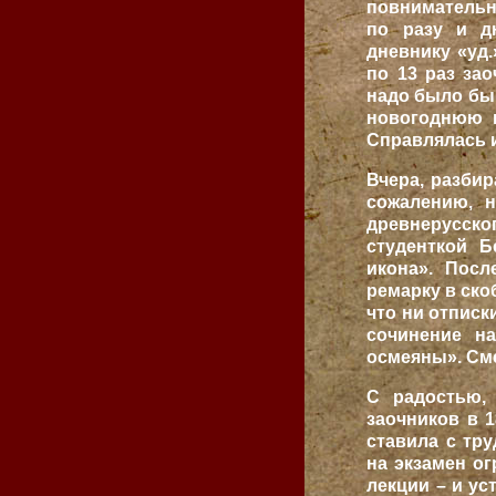
повнимательн
по разу и дн
дневнику «уд.
по 13 раз за
надо было бы 
новогоднюю н
Справлялась 
Вчера, разби
сожалению, н
древнерусск
студенткой Б
икона». Посл
ремарку в ско
что ни отписк
сочинение н
осмеяны». См
С радостью,
заочников в 1
ставила с тр
на экзамен о
лекции – и у