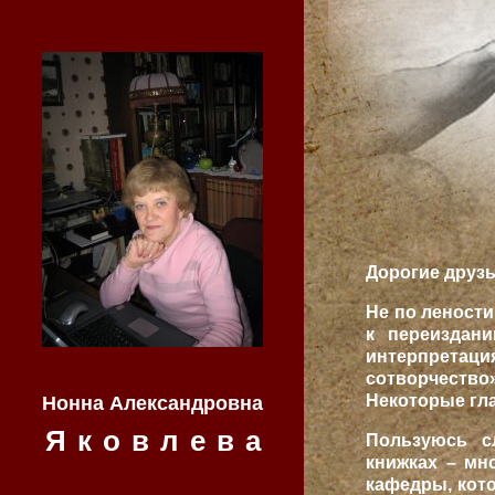
Дорогие друзь
Не по лености
к переиздан
интерпрета
сотворчеств
Некоторые гл
Нонна Александровна
Яковлева
Пользуюсь сл
книжках – мн
кафедры, кото