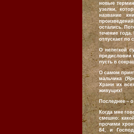
новые термин
узелки, кото
название кн
произведений
остались. Пот
течение года.
отпускает по с
О нелегкой с
предисловии к
пусть в сокра
О самом прият
мальчика (Яр
Храни их все
живущих!
Последнее – о
Когда мне гово
смешно: како
прочими хрон
84, и Госпо